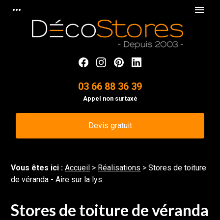
Panneau de gestion des cookies
more_horiz
menu
03 66 88 36 39
Appel non surtaxé
Devis gratuit
Vous êtes ici :
Accueil
>
Réalisations
>
Stores de toiture
de véranda - Aire sur la lys
Stores de toiture de véranda