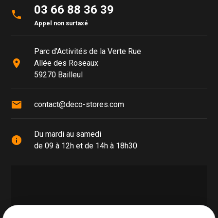
03 66 88 36 39
phone
Appel non surtaxé
Parc d'Activités de la Verte Rue
place
Allée des Roseaux
59270 Bailleul
mail
contact@deco-stores.com
Du mardi au samedi
info
de 09 à 12h et de 14h à 18h30