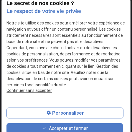
Le secret de nos cookies ?
Le respect de votre vie privée
Google Maps Search API est désactivé.
Autoriser
Notre site utilise des cookies pour améliorer votre expérience de
navigation et vous offrir un contenu personnalisé. Les cookies
strictement nécessaires sont essentiels au fonctionnement de
base de notre site et ne peuvent pas être désactivés.
Cependant, vous avez le choix d'activer ou de désactiver les
cookies de personnalisation, de performance et de marketing
selon vos préférences. Vous pouvez modifier vos paramètres
de cookies à tout moment en cliquant sur le lien 'Gestion des
cookies' situé en bas de notre site. Veuillez noter que la
désactivation de certains cookies peut avoir un impact sur
certaines fonctionnalités du site.
Continuer sans accepter
N° de Siret : 44747540100017
Personnaliser
Plan du site
Mentions légales
Accepter et fermer
Politique de confidentialité