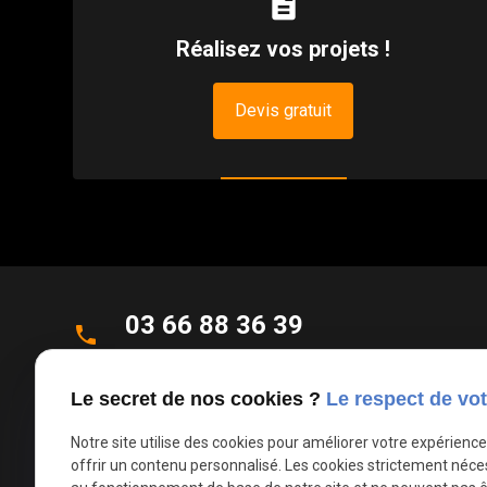
description
Réalisez vos projets !
Devis gratuit
03 66 88 36 39
phone
Appel non surtaxé
Le secret de nos cookies ?
Le respect de vot
Parc d'Activités de la Verte Rue
place
Allée des Roseaux
Notre site utilise des cookies pour améliorer votre expérienc
offrir un contenu personnalisé. Les cookies strictement néce
59270 Bailleul