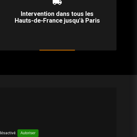
local_shipping
Intervention dans tous les
Hauts-de-France jusqu'à Paris
désactivé.
Autoriser