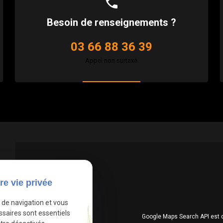
phone
Besoin de renseignements ?
03 66 88 36 39
Appel non surtaxé
re vie privée
e de navigation et vous
ssaires sont essentiels
Google Maps Search API est 