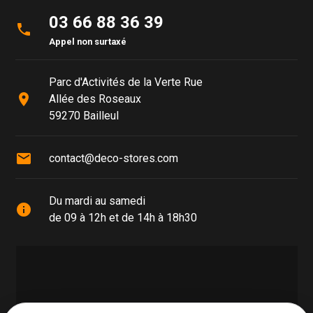
03 66 88 36 39
phone
Appel non surtaxé
Parc d'Activités de la Verte Rue
place
Allée des Roseaux
59270 Bailleul
mail
contact@deco-stores.com
Du mardi au samedi
info
de 09 à 12h et de 14h à 18h30