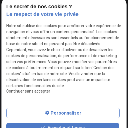
Le secret de nos cookies ?
Le respect de votre vie privée
Google Maps Search API est désactivé.
Autoriser
Notre site utilise des cookies pour améliorer votre expérience de
navigation et vous offrir un contenu personnalisé. Les cookies
strictement nécessaires sont essentiels au fonctionnement de
base de notre site et ne peuvent pas être désactivés.
Cependant, vous avez le choix d'activer ou de désactiver les
cookies de personnalisation, de performance et de marketing
selon vos préférences. Vous pouvez modifier vos paramètres
de cookies à tout moment en cliquant sur le lien 'Gestion des
cookies' situé en bas de notre site. Veuillez noter que la
désactivation de certains cookies peut avoir un impact sur
certaines fonctionnalités du site.
Continuer sans accepter
N° de Siret : 44747540100017
Personnaliser
Plan du site
Mentions légales
Accepter et fermer