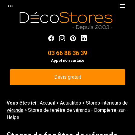
Panneau de gestion des cookies
more_horiz
menu
03 66 88 36 39
Appel non surtaxé
Devis gratuit
Vous êtes ici :
Accueil
>
Actualités
>
Stores intérieurs de
véranda
> Stores de fenêtre de véranda - Dompierre-sur-
Helpe