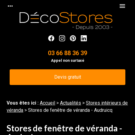
Panneau de gestion des cookies
more_horiz
menu
03 66 88 36 39
Appel non surtaxé
Devis gratuit
Vous êtes ici :
Accueil
>
Actualités
>
Stores intérieurs de
véranda
> Stores de fenêtre de véranda - Audruicq
Stores de fenêtre de véranda -