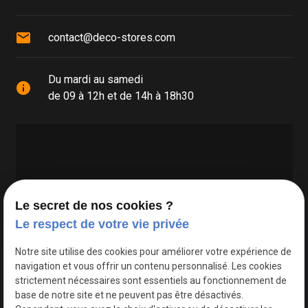
mail
contact@deco-stores.com
Du mardi au samedi
info
de 09 à 12h et de 14h à 18h30
Le secret de nos cookies ?
Le respect de votre vie privée
Google Maps Search API est désactivé.
Autoriser
Notre site utilise des cookies pour améliorer votre expérience de
navigation et vous offrir un contenu personnalisé. Les cookies
strictement nécessaires sont essentiels au fonctionnement de
base de notre site et ne peuvent pas être désactivés.