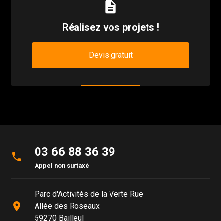
description
Réalisez vos projets !
Devis gratuit
03 66 88 36 39
phone
Appel non surtaxé
Parc d'Activités de la Verte Rue
place
Allée des Roseaux
59270 Bailleul