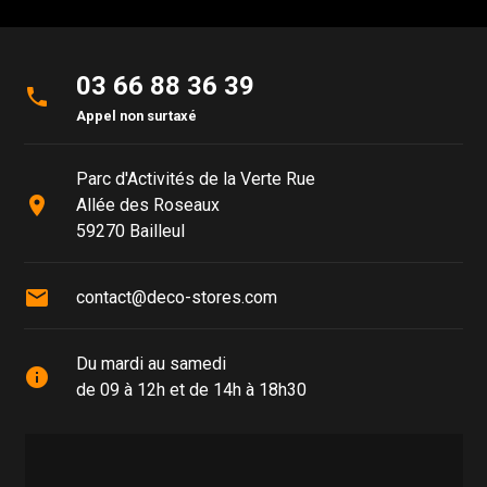
03 66 88 36 39
phone
Appel non surtaxé
Parc d'Activités de la Verte Rue
place
Allée des Roseaux
59270 Bailleul
mail
contact@deco-stores.com
Du mardi au samedi
info
de 09 à 12h et de 14h à 18h30