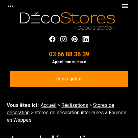
Panneau de gestion des cookies
more_horiz
menu
03 66 88 36 39
Appel non surtaxé
Devis gratuit
Vous êtes ici :
Accueil
>
Réalisations
>
Stores de
décoration
>
stores de décoration intérieures à Fournes
en Weppes