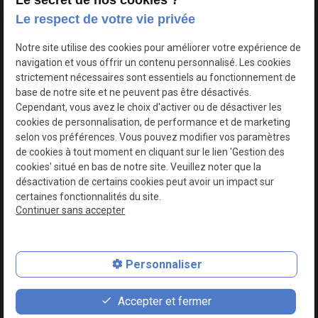
Le secret de nos cookies ?
Le respect de votre vie privée
Google Maps Search API est désactivé.
Autoriser
Notre site utilise des cookies pour améliorer votre expérience de
navigation et vous offrir un contenu personnalisé. Les cookies
strictement nécessaires sont essentiels au fonctionnement de
base de notre site et ne peuvent pas être désactivés.
Cependant, vous avez le choix d'activer ou de désactiver les
cookies de personnalisation, de performance et de marketing
selon vos préférences. Vous pouvez modifier vos paramètres
de cookies à tout moment en cliquant sur le lien 'Gestion des
cookies' situé en bas de notre site. Veuillez noter que la
désactivation de certains cookies peut avoir un impact sur
certaines fonctionnalités du site.
Continuer sans accepter
N° de Siret : 44747540100017
Personnaliser
Plan du site
Mentions légales
Accepter et fermer
Politique de confidentialité