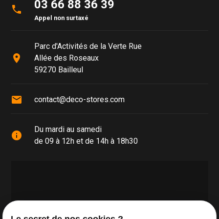
03 66 88 36 39
phone
Appel non surtaxé
Parc d'Activités de la Verte Rue
place
Allée des Roseaux
59270 Bailleul
mail
contact@deco-stores.com
Du mardi au samedi
info
de 09 à 12h et de 14h à 18h30