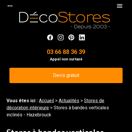
Panneau de gestion des cookies
more_horiz
menu
03 66 88 36 39
Appel non surtaxé
Devis gratuit
Vous êtes ici :
Accueil
>
Actualités
>
Stores de
décoration intérieure
> Stores à bandes verticales
inclinés - Hazebrouck