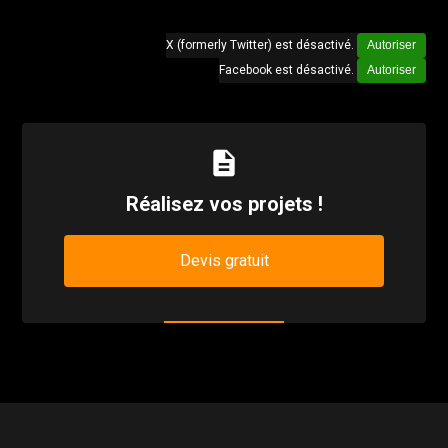
X (formerly Twitter) est désactivé.
Autoriser
Facebook est désactivé.
Autoriser
description
Réalisez vos projets !
Devis gratuit