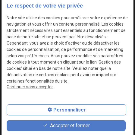
Le respect de votre vie privée
Google Maps Search API est désactivé.
Autoriser
Notre site utilise des cookies pour améliorer votre expérience de
navigation et vous offrir un contenu personnalisé. Les cookies
strictement nécessaires sont essentiels au fonctionnement de
base de notre site et ne peuvent pas être désactivés.
Cependant, vous avez le choix d'activer ou de désactiver les
cookies de personnalisation, de performance et de marketing
selon vos préférences. Vous pouvez modifier vos paramètres
de cookies à tout moment en cliquant sur le lien 'Gestion des
cookies' situé en bas de notre site. Veuillez noter que la
désactivation de certains cookies peut avoir un impact sur
certaines fonctionnalités du site.
Continuer sans accepter
N° de Siret : 44747540100017
Personnaliser
Plan du site
Mentions légales
Accepter et fermer
Politique de confidentialité