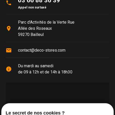
03 66 88 36 39
phone
Appel non surtaxé
Parc d'Activités de la Verte Rue
place
Allée des Roseaux
59270 Bailleul
mail
contact@deco-stores.com
Du mardi au samedi
info
de 09 à 12h et de 14h à 18h30
Le secret de nos cookies ?