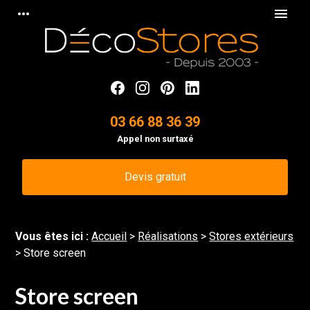
Panneau de gestion des cookies
more_horiz
menu
03 66 88 36 39
Appel non surtaxé
Devis gratuit
Vous êtes ici :
Accueil
>
Réalisations
>
Stores extérieurs
>
Store screen
Store screen