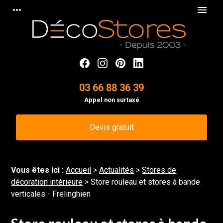
Panneau de gestion des cookies
more_horiz
menu
03 66 88 36 39
Appel non surtaxé
Devis gratuit
Vous êtes ici :
Accueil
>
Actualités
>
Stores de
décoration intérieure
> Store rouleau et stores à bande
verticales - Frelinghien