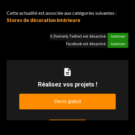
Cette actualité est associée aux catégories suivantes :
Stores de décoration intérieure
X (formerly Twitter) est désactivé.
Autoriser
Facebook est désactivé.
Autoriser
description
Réalisez vos projets !
Devis gratuit