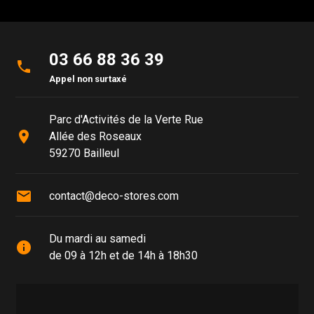
03 66 88 36 39
phone
Appel non surtaxé
Parc d'Activités de la Verte Rue
place
Allée des Roseaux
59270 Bailleul
mail
contact@deco-stores.com
Du mardi au samedi
info
de 09 à 12h et de 14h à 18h30