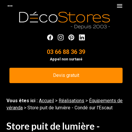
Panneau de gestion des cookies
more_horiz
menu
03 66 88 36 39
Appel non surtaxé
Devis gratuit
Vous êtes ici :
Accueil
>
Réalisations
>
Équipements de
véranda
>
Store puit de lumière - Condé sur l'Escaut
Store puit de lumière -