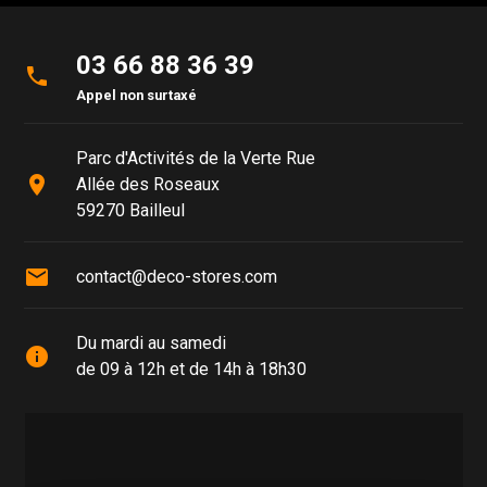
03 66 88 36 39
phone
Appel non surtaxé
Parc d'Activités de la Verte Rue
place
Allée des Roseaux
59270 Bailleul
mail
contact@deco-stores.com
Du mardi au samedi
info
de 09 à 12h et de 14h à 18h30