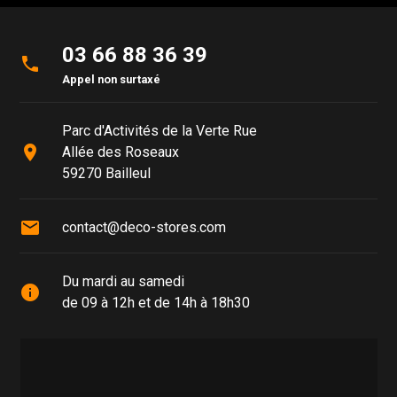
03 66 88 36 39
phone
Appel non surtaxé
Parc d'Activités de la Verte Rue
place
Allée des Roseaux
59270 Bailleul
mail
contact@deco-stores.com
Du mardi au samedi
info
de 09 à 12h et de 14h à 18h30