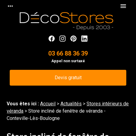
Panneau de gestion des cookies
more_horiz
menu
03 66 88 36 39
Appel non surtaxé
Devis gratuit
Vous êtes ici :
Accueil
>
Actualités
>
Stores intérieurs de
véranda
> Store incliné de fenêtre de véranda -
Conteville-Lès-Boulogne