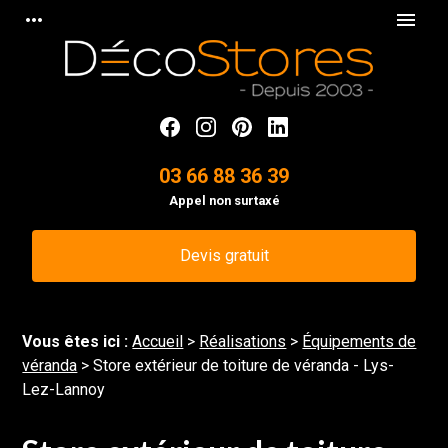
Panneau de gestion des cookies
more_horiz
menu
03 66 88 36 39
Appel non surtaxé
Devis gratuit
Vous êtes ici :
Accueil
>
Réalisations
>
Équipements de
véranda
>
Store extérieur de toiture de véranda - Lys-
Lez-Lannoy