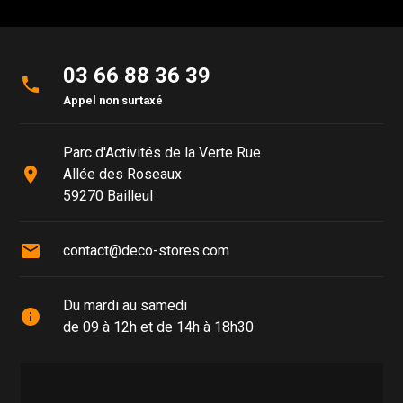
03 66 88 36 39
phone
Appel non surtaxé
Parc d'Activités de la Verte Rue
place
Allée des Roseaux
59270 Bailleul
mail
contact@deco-stores.com
Du mardi au samedi
info
de 09 à 12h et de 14h à 18h30