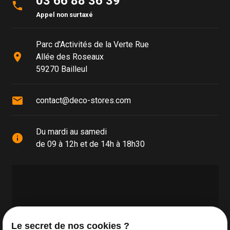
03 66 88 36 39
phone
Appel non surtaxé
Parc d'Activités de la Verte Rue
place
Allée des Roseaux
59270 Bailleul
mail
contact@deco-stores.com
Du mardi au samedi
info
de 09 à 12h et de 14h à 18h30
Le secret de nos cookies ?