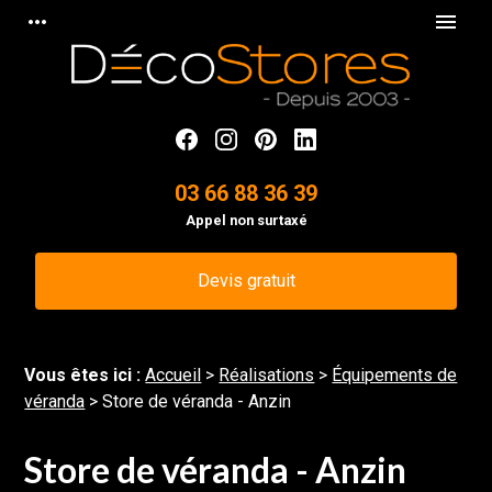
Panneau de gestion des cookies
more_horiz
menu
03 66 88 36 39
Appel non surtaxé
Devis gratuit
Vous êtes ici :
Accueil
>
Réalisations
>
Équipements de
véranda
>
Store de véranda - Anzin
Store de véranda - Anzin