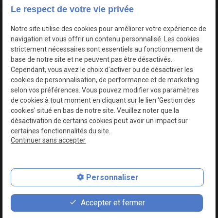
Le respect de votre vie privée
Google Maps Search API est désactivé.
Autoriser
Notre site utilise des cookies pour améliorer votre expérience de
navigation et vous offrir un contenu personnalisé. Les cookies
strictement nécessaires sont essentiels au fonctionnement de
base de notre site et ne peuvent pas être désactivés.
Cependant, vous avez le choix d'activer ou de désactiver les
cookies de personnalisation, de performance et de marketing
selon vos préférences. Vous pouvez modifier vos paramètres
de cookies à tout moment en cliquant sur le lien 'Gestion des
cookies' situé en bas de notre site. Veuillez noter que la
désactivation de certains cookies peut avoir un impact sur
certaines fonctionnalités du site.
Continuer sans accepter
N° de Siret : 44747540100017
Personnaliser
Plan du site
Mentions légales
Accepter et fermer
Politique de confidentialité