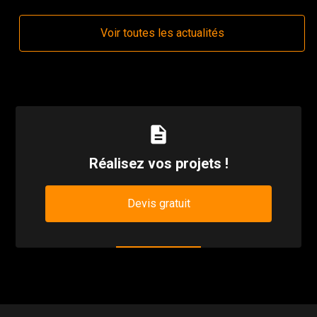
Voir toutes les actualités
description
Réalisez vos projets !
Devis gratuit