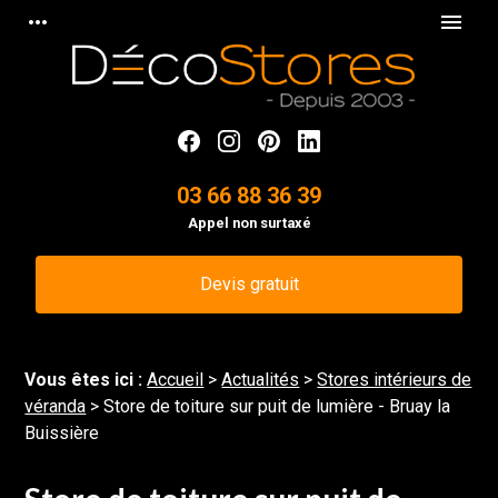
Panneau de gestion des cookies
more_horiz
menu
03 66 88 36 39
Appel non surtaxé
Devis gratuit
Vous êtes ici :
Accueil
>
Actualités
>
Stores intérieurs de
véranda
> Store de toiture sur puit de lumière - Bruay la
Buissière