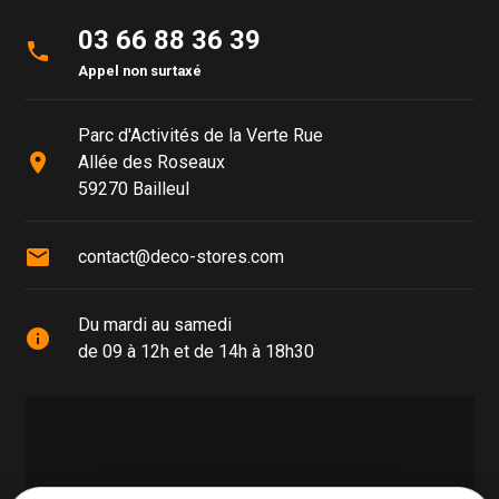
03 66 88 36 39
phone
Appel non surtaxé
Parc d'Activités de la Verte Rue
place
Allée des Roseaux
59270 Bailleul
mail
contact@deco-stores.com
Du mardi au samedi
info
de 09 à 12h et de 14h à 18h30