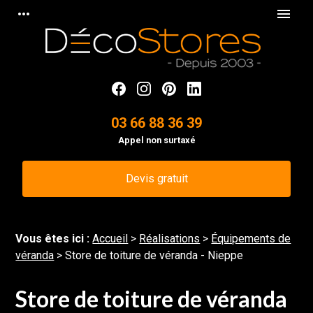
Panneau de gestion des cookies
more_horiz
menu
03 66 88 36 39
Appel non surtaxé
Devis gratuit
Vous êtes ici :
Accueil
>
Réalisations
>
Équipements de
véranda
>
Store de toiture de véranda - Nieppe
Store de toiture de véranda