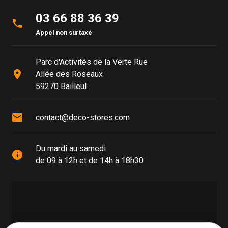
03 66 88 36 39
phone
Appel non surtaxé
Parc d'Activités de la Verte Rue
place
Allée des Roseaux
59270 Bailleul
mail
contact@deco-stores.com
Du mardi au samedi
info
de 09 à 12h et de 14h à 18h30