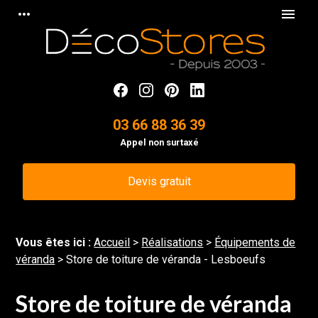
Panneau de gestion des cookies
more_horiz
menu
03 66 88 36 39
Appel non surtaxé
Devis gratuit
Vous êtes ici :
Accueil
>
Réalisations
>
Équipements de
véranda
>
Store de toiture de véranda - Lesboeufs
Store de toiture de véranda