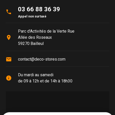
03 66 88 36 39
phone
Appel non surtaxé
Parc d'Activités de la Verte Rue
place
Allée des Roseaux
59270 Bailleul
mail
contact@deco-stores.com
Du mardi au samedi
info
de 09 à 12h et de 14h à 18h30