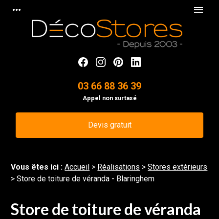
Panneau de gestion des cookies
more_horiz
menu
03 66 88 36 39
Appel non surtaxé
Devis gratuit
Vous êtes ici :
Accueil
>
Réalisations
>
Stores extérieurs
>
Store de toiture de véranda - Blaringhem
Store de toiture de véranda