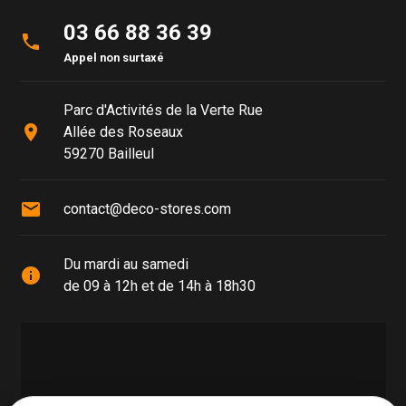
03 66 88 36 39
phone
Appel non surtaxé
Parc d'Activités de la Verte Rue
place
Allée des Roseaux
59270 Bailleul
mail
contact@deco-stores.com
Du mardi au samedi
info
de 09 à 12h et de 14h à 18h30