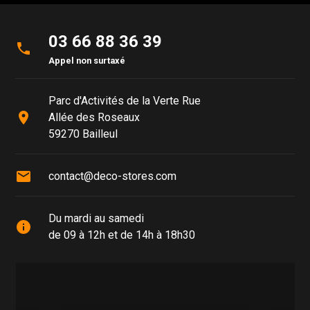
03 66 88 36 39
phone
Appel non surtaxé
Parc d'Activités de la Verte Rue
place
Allée des Roseaux
59270 Bailleul
mail
contact@deco-stores.com
Du mardi au samedi
info
de 09 à 12h et de 14h à 18h30