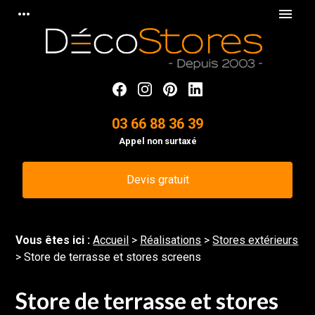
Panneau de gestion des cookies
more_horiz
menu
03 66 88 36 39
Appel non surtaxé
Devis gratuit
Vous êtes ici :
Accueil
>
Réalisations
>
Stores extérieurs
>
Store de terrasse et stores screens
Store de terrasse et stores