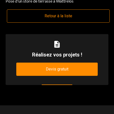
Pose d'un store de terrasse à Wattrelos
Retour à la liste
description
Réalisez vos projets !
Devis gratuit