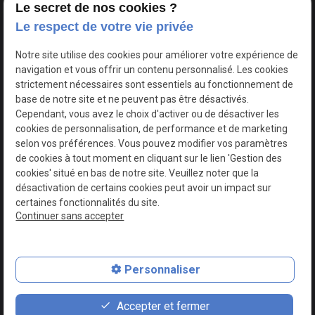
Le secret de nos cookies ?
Le respect de votre vie privée
Google Maps Search API est désactivé.
Autoriser
Notre site utilise des cookies pour améliorer votre expérience de
navigation et vous offrir un contenu personnalisé. Les cookies
strictement nécessaires sont essentiels au fonctionnement de
base de notre site et ne peuvent pas être désactivés.
Cependant, vous avez le choix d'activer ou de désactiver les
cookies de personnalisation, de performance et de marketing
selon vos préférences. Vous pouvez modifier vos paramètres
de cookies à tout moment en cliquant sur le lien 'Gestion des
cookies' situé en bas de notre site. Veuillez noter que la
désactivation de certains cookies peut avoir un impact sur
certaines fonctionnalités du site.
Continuer sans accepter
N° de Siret : 44747540100017
Personnaliser
Plan du site
Mentions légales
Accepter et fermer
Politique de confidentialité