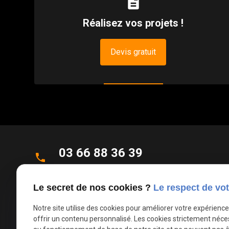
description
Réalisez vos projets !
Devis gratuit
03 66 88 36 39
phone
Appel non surtaxé
Le secret de nos cookies ?
Le respect de vot
Parc d'Activités de la Verte Rue
place
Allée des Roseaux
Notre site utilise des cookies pour améliorer votre expérienc
offrir un contenu personnalisé. Les cookies strictement néce
59270 Bailleul