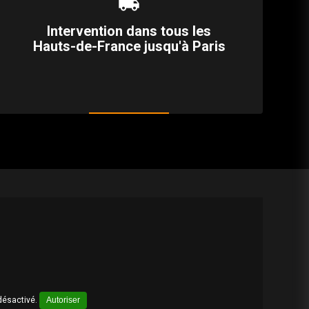
local_shipping
Intervention dans tous les
Hauts-de-France jusqu'à Paris
désactivé.
Autoriser