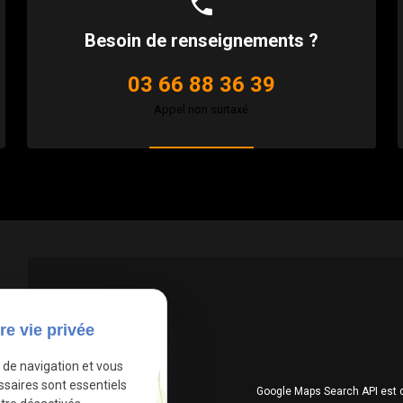
phone
Besoin de renseignements ?
03 66 88 36 39
Appel non surtaxé
re vie privée
e de navigation et vous
ssaires sont essentiels
Google Maps Search API est 