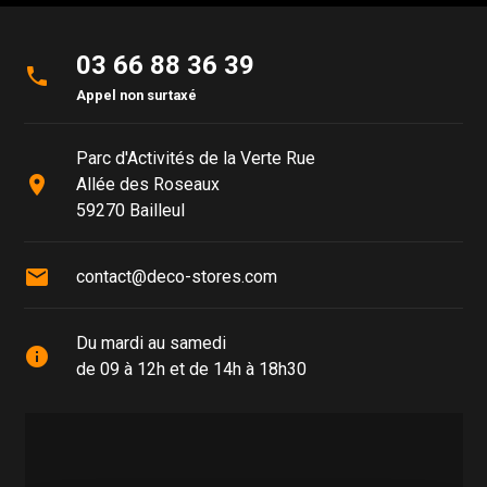
03 66 88 36 39
phone
Appel non surtaxé
Parc d'Activités de la Verte Rue
place
Allée des Roseaux
59270 Bailleul
mail
contact@deco-stores.com
Du mardi au samedi
info
de 09 à 12h et de 14h à 18h30