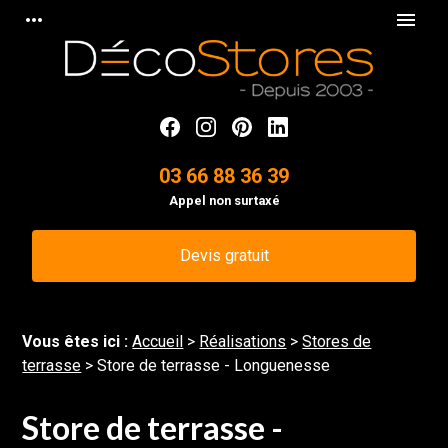
Panneau de gestion des cookies
more_horiz
menu
03 66 88 36 39
Appel non surtaxé
Devis gratuit
Vous êtes ici :
Accueil
>
Réalisations
>
Stores de
terrasse
>
Store de terrasse - Longuenesse
Store de terrasse -