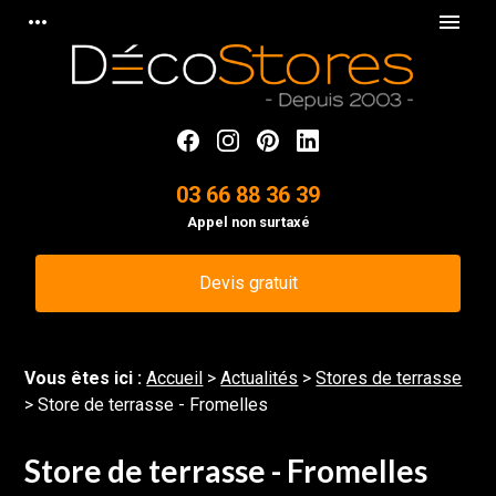
Panneau de gestion des cookies
more_horiz
menu
03 66 88 36 39
Appel non surtaxé
Devis gratuit
Vous êtes ici :
Accueil
>
Actualités
>
Stores de terrasse
> Store de terrasse - Fromelles
Store de terrasse - Fromelles