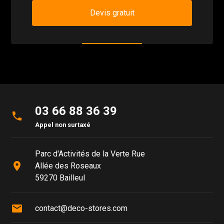
Devis gratuit
03 66 88 36 39
phone
Appel non surtaxé
Parc d'Activités de la Verte Rue
place
Allée des Roseaux
59270 Bailleul
mail
contact@deco-stores.com