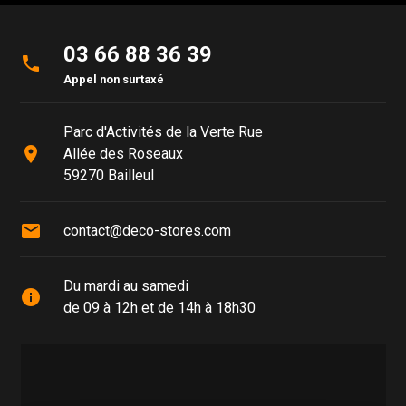
03 66 88 36 39
phone
Appel non surtaxé
Parc d'Activités de la Verte Rue
place
Allée des Roseaux
59270 Bailleul
mail
contact@deco-stores.com
Du mardi au samedi
info
de 09 à 12h et de 14h à 18h30