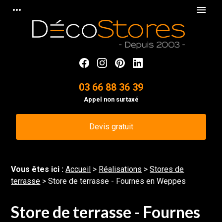
Panneau de gestion des cookies
more_horiz
menu
03 66 88 36 39
Appel non surtaxé
Devis gratuit
Vous êtes ici :
Accueil
>
Réalisations
>
Stores de
terrasse
>
Store de terrasse - Fournes en Weppes
Store de terrasse - Fournes