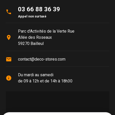
03 66 88 36 39
phone
Appel non surtaxé
Parc d'Activités de la Verte Rue
place
Allée des Roseaux
59270 Bailleul
mail
contact@deco-stores.com
Du mardi au samedi
info
de 09 à 12h et de 14h à 18h30