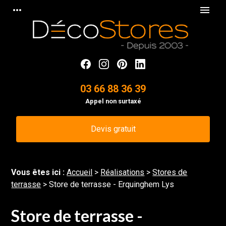
Panneau de gestion des cookies
more_horiz
menu
03 66 88 36 39
Appel non surtaxé
Devis gratuit
Vous êtes ici :
Accueil
>
Réalisations
>
Stores de
terrasse
>
Store de terrasse - Erquinghem Lys
Store de terrasse -