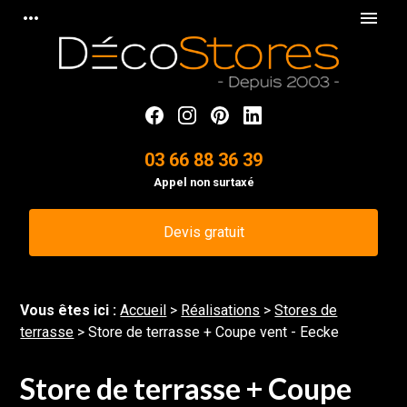
Panneau de gestion des cookies
more_horiz
menu
03 66 88 36 39
Appel non surtaxé
Devis gratuit
Vous êtes ici :
Accueil
>
Réalisations
>
Stores de
terrasse
>
Store de terrasse + Coupe vent - Eecke
Store de terrasse + Coupe