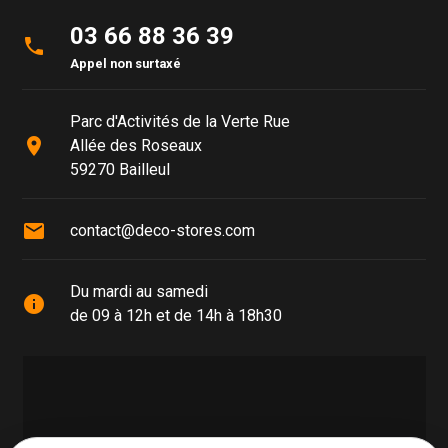
03 66 88 36 39
phone
Appel non surtaxé
Parc d'Activités de la Verte Rue
place
Allée des Roseaux
59270 Bailleul
mail
contact@deco-stores.com
Du mardi au samedi
info
de 09 à 12h et de 14h à 18h30