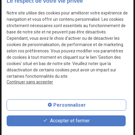
Le respect de votre vie privée
Google Maps Search API est désactivé.
Autoriser
Notre site utilise des cookies pour améliorer votre expérience de
navigation et vous offrir un contenu personnalisé. Les cookies
strictement nécessaires sont essentiels au fonctionnement de
base de notre site et ne peuvent pas être désactivés.
Cependant, vous avez le choix d'activer ou de désactiver les
cookies de personnalisation, de performance et de marketing
selon vos préférences. Vous pouvez modifier vos paramètres
de cookies à tout moment en cliquant sur le lien 'Gestion des
cookies' situé en bas de notre site. Veuillez noter que la
désactivation de certains cookies peut avoir un impact sur
certaines fonctionnalités du site.
Continuer sans accepter
N° de Siret : 44747540100017
Personnaliser
Plan du site
Mentions légales
Accepter et fermer
Politique de confidentialité