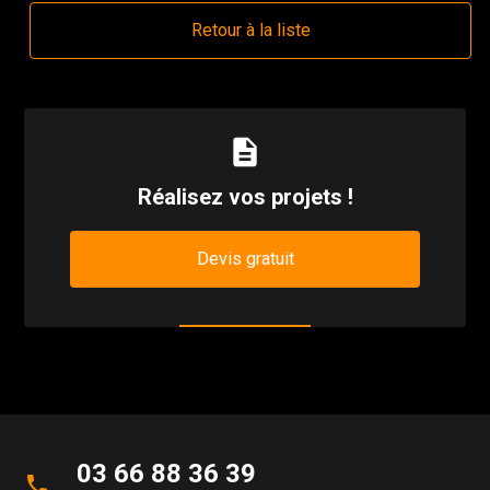
Retour à la liste
description
Réalisez vos projets !
Devis gratuit
03 66 88 36 39
phone