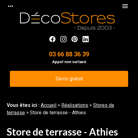
Panneau de gestion des cookies
more_horiz
menu
03 66 88 36 39
Appel non surtaxé
Devis gratuit
Vous êtes ici :
Accueil
>
Réalisations
>
Stores de
terrasse
>
Store de terrasse - Athies
Store de terrasse - Athies