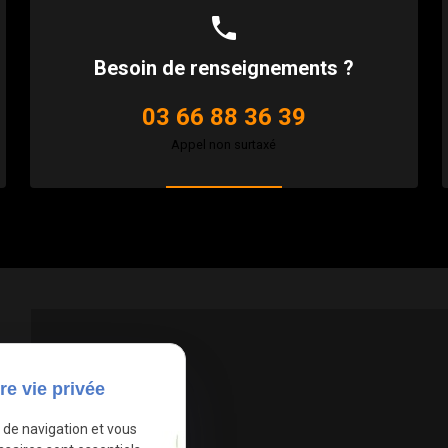
phone
Besoin de renseignements ?
03 66 88 36 39
Appel non surtaxé
re vie privée
e de navigation et vous