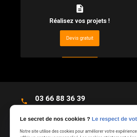
description
Réalisez vos projets !
Devis gratuit
03 66 88 36 39
phone
Appel non surtaxé
Le secret de nos cookies ?
Le respect de vot
Parc d'Activités de la Verte Rue
place
Notre site utilise des cookies pour améliorer votre expérienc
Allée des Roseaux