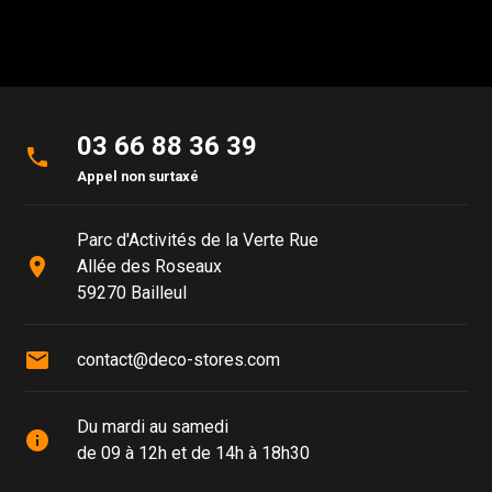
03 66 88 36 39
phone
Appel non surtaxé
Parc d'Activités de la Verte Rue
place
Allée des Roseaux
59270 Bailleul
mail
contact@deco-stores.com
Du mardi au samedi
info
de 09 à 12h et de 14h à 18h30