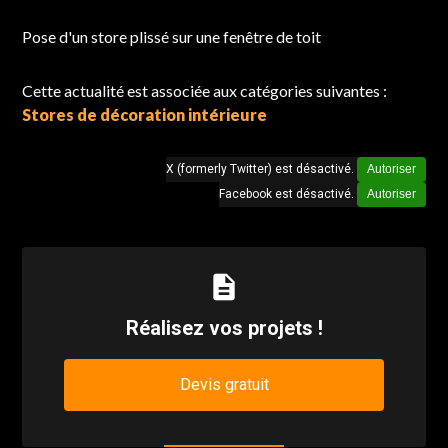
Chantier réalisé à Linselles
Pose d'un store plissé sur une fenêtre de toit
Cette actualité est associée aux catégories suivantes :
Stores de décoration intérieure
X (formerly Twitter) est désactivé.
Autoriser
Facebook est désactivé.
Autoriser
description
Réalisez vos projets !
Devis gratuit