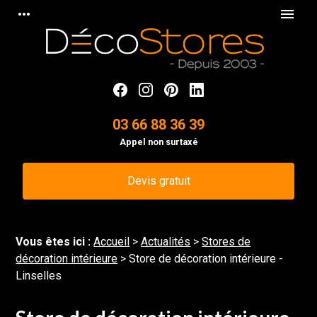
Panneau de gestion des cookies
more_horiz
menu
03 66 88 36 39
Appel non surtaxé
Devis gratuit
Vous êtes ici :
Accueil
>
Actualités
>
Stores de
décoration intérieure
> Store de décoration intérieure -
Linselles