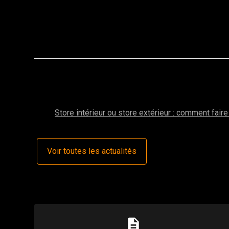
Autres actualités de la catégorie : Stores 
mai 2025
Store intérieur ou store extérieur : comment faire
Voir toutes les actualités
description