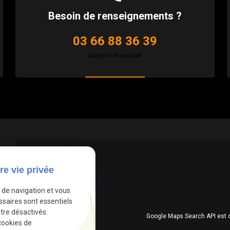
Besoin de renseignements ?
03 66 88 36 39
Appel non surtaxé
re vie privée
e de navigation et vous
ssaires sont essentiels
tre désactivés.
Google Maps Search API est 
cookies de