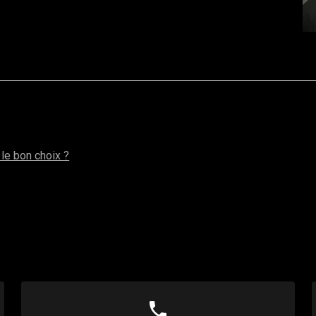
screens
 le bon choix ?
phone