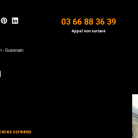
03 66 88 36 39
Appel non surtaxé
n - Guesnain
n
tores screens