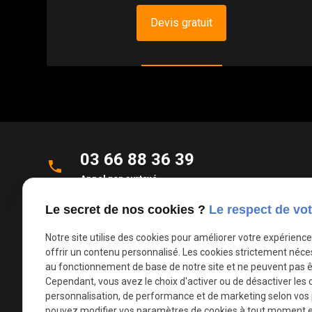
Devis gratuit
03 66 88 36 39
phone
Appel non surtaxé
Le secret de nos cookies ?
Le respect de vot
Parc d'Activités de la Verte Rue
place
Allée des Roseaux
Notre site utilise des cookies pour améliorer votre expérienc
59270 Bailleul
offrir un contenu personnalisé. Les cookies strictement néce
au fonctionnement de base de notre site et ne peuvent pas ê
Cependant, vous avez le choix d'activer ou de désactiver les 
mail
contact@deco-stores.com
personnalisation, de performance et de marketing selon vos
pouvez modifier vos paramètres de cookies à tout moment en 