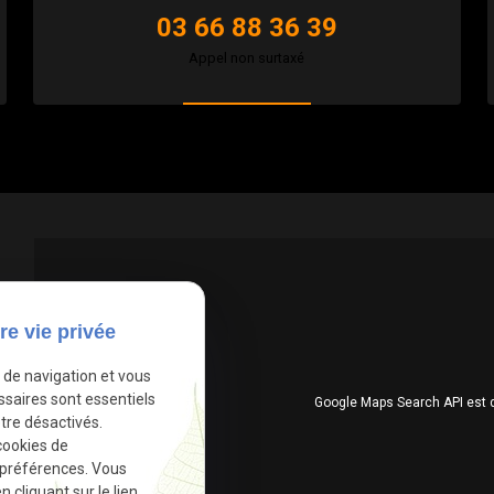
03 66 88 36 39
Appel non surtaxé
re vie privée
e de navigation et vous
ssaires sont essentiels
Google Maps Search API est 
tre désactivés.
cookies de
 préférences. Vous
cliquant sur le lien