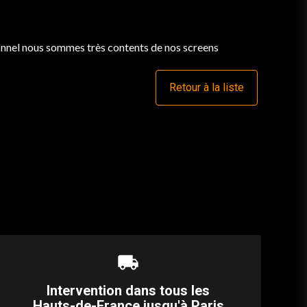
rsonnel nous sommes très contents de nos screens
Retour à la liste
local_shipping
Intervention dans tous les
Hauts-de-France jusqu'à Paris