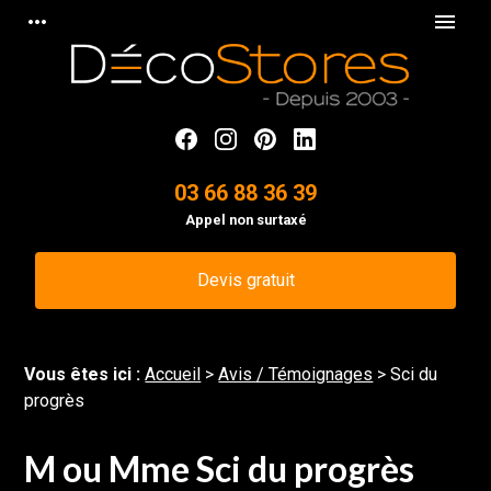
Panneau de gestion des cookies
more_horiz
menu
03 66 88 36 39
Appel non surtaxé
Devis gratuit
Vous êtes ici :
Accueil
>
Avis / Témoignages
>
Sci du
progrès
M ou Mme Sci du progrès