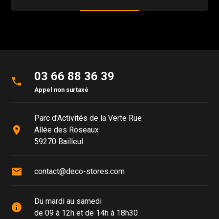
03 66 88 36 39
phone
Appel non surtaxé
Parc d'Activités de la Verte Rue
place
Allée des Roseaux
59270 Bailleul
mail
contact@deco-stores.com
Du mardi au samedi
info
de 09 à 12h et de 14h à 18h30