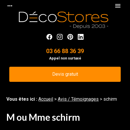
Panneau de gestion des cookies
more_horiz
menu
03 66 88 36 39
Appel non surtaxé
Devis gratuit
Vous êtes ici :
Accueil
>
Avis / Témoignages
>
schirm
M ou Mme schirm