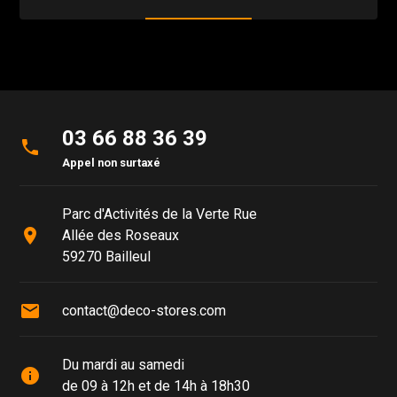
03 66 88 36 39
phone
Appel non surtaxé
Parc d'Activités de la Verte Rue
place
Allée des Roseaux
59270 Bailleul
mail
contact@deco-stores.com
Du mardi au samedi
info
de 09 à 12h et de 14h à 18h30