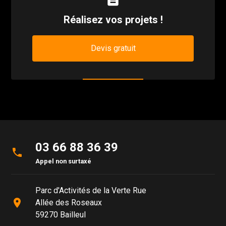
Réalisez vos projets !
Devis gratuit
03 66 88 36 39
phone
Appel non surtaxé
Parc d'Activités de la Verte Rue
place
Allée des Roseaux
59270 Bailleul