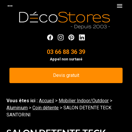
Panneau de gestion des cookies
more_horiz
menu
03 66 88 36 39
Appel non surtaxé
Devis gratuit
Vous êtes ici :
Accueil
>
Mobilier Indoor/Outdoor
>
Aluminium
>
Coin détente
>
SALON DETENTE TECK
SANTORINI