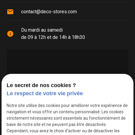
mail
contact@deco-stores.com
Du mardi au samedi
info
de 09 à 12h et de 14h à 18h30
Le secret de nos cookies ?
Le respect de votre vie privée
Google Maps Search API est désactivé.
Autoriser
Notre site utilise des cookies pour améliorer votre expérience de
navigation et vous offrir un contenu personnalisé. Les cookies
strictement nécessaires sont essentiels au fonctionnement de
base de notre site et ne peuvent pas être désactivés.
Cependant, vous avez le choix d'activer ou de désactiver les