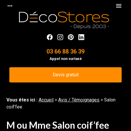
Panneau de gestion des cookies
more_horiz
menu
03 66 88 36 39
Appel non surtaxé
Devis gratuit
Vous êtes ici :
Accueil
>
Avis / Témoignages
>
Salon
coif’fee
M ou Mme Salon coif’fee