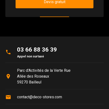
Devis gratuit
03 66 88 36 39
phone
Appel non surtaxé
Parc d'Activités de la Verte Rue
place
Allée des Roseaux
59270 Bailleul
mail
contact@deco-stores.com