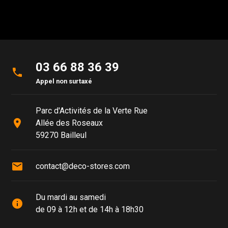
03 66 88 36 39
phone
Appel non surtaxé
Parc d'Activités de la Verte Rue
place
Allée des Roseaux
59270 Bailleul
mail
contact@deco-stores.com
Du mardi au samedi
info
de 09 à 12h et de 14h à 18h30