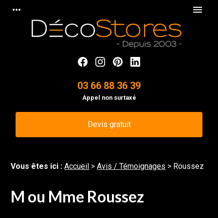
Panneau de gestion des cookies
more_horiz
menu
03 66 88 36 39
Appel non surtaxé
Devis gratuit
Vous êtes ici :
Accueil
>
Avis / Témoignages
>
Roussez
M ou Mme Roussez