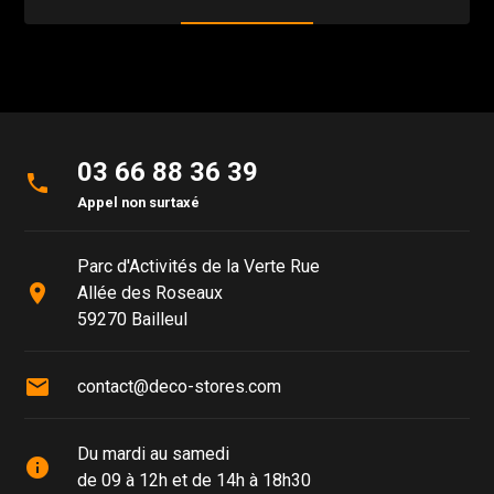
03 66 88 36 39
phone
Appel non surtaxé
Parc d'Activités de la Verte Rue
place
Allée des Roseaux
59270 Bailleul
mail
contact@deco-stores.com
Du mardi au samedi
info
de 09 à 12h et de 14h à 18h30