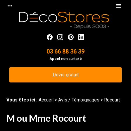
Panneau de gestion des cookies
more_horiz
menu
03 66 88 36 39
Appel non surtaxé
Devis gratuit
Vous êtes ici :
Accueil
>
Avis / Témoignages
>
Rocourt
M ou Mme Rocourt