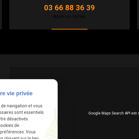
03 66 88 36 39
Appel non surtaxé
re vie privée
e de navigation et vous
ssaires sont essentiels
Google Maps Search API est 
tre désactivés.
cookies de
 préférences. Vous
cliquant sur le lien