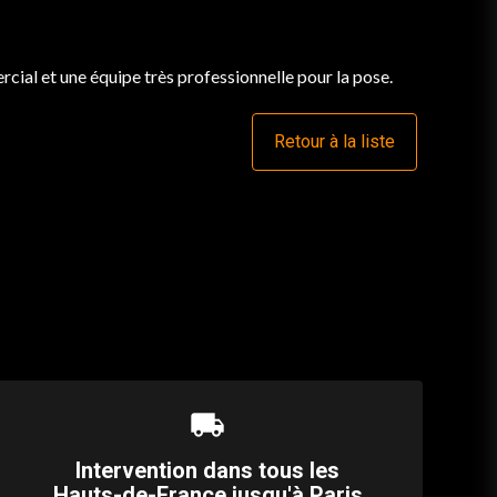
rcial et une équipe très professionnelle pour la pose.
Retour à la liste
local_shipping
Intervention dans tous les
Hauts-de-France jusqu'à Paris