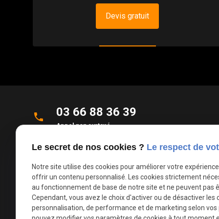
Devis gratuit
03 66 88 36 39
phone
Appel non surtaxé
Le secret de nos cookies ?
Le respect de vot
Parc d'Activités de la Verte Rue
place
Allée des Roseaux
Notre site utilise des cookies pour améliorer votre expérienc
59270 Bailleul
offrir un contenu personnalisé. Les cookies strictement néce
au fonctionnement de base de notre site et ne peuvent pas ê
Cependant, vous avez le choix d'activer ou de désactiver les 
mail
contact@deco-stores.com
personnalisation, de performance et de marketing selon vos
pouvez modifier vos paramètres de cookies à tout moment en 