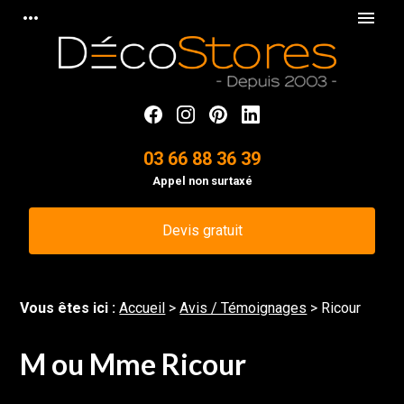
Panneau de gestion des cookies
more_horiz
menu
03 66 88 36 39
Appel non surtaxé
Devis gratuit
Vous êtes ici :
Accueil
>
Avis / Témoignages
>
Ricour
M ou Mme Ricour