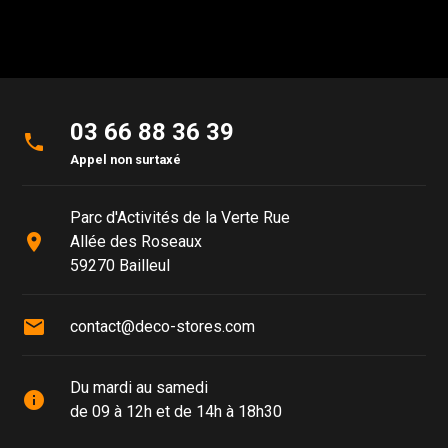
03 66 88 36 39
phone
Appel non surtaxé
Parc d'Activités de la Verte Rue
place
Allée des Roseaux
59270 Bailleul
mail
contact@deco-stores.com
Du mardi au samedi
info
de 09 à 12h et de 14h à 18h30