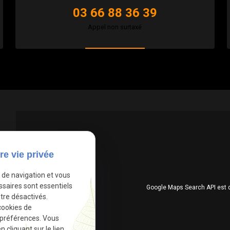
03 66 88 36 39
Appel non surtaxé
re vie privée
e de navigation et vous
ssaires sont essentiels
Google Maps Search API est 
tre désactivés.
cookies de
 préférences. Vous
cliquant sur le lien