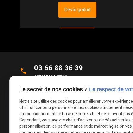
Devis gratuit
03 66 88 36 39
phone
Appel non surtaxé
Le secret de nos cookies ?
Le respect de vot
Parc d'Activités de la Verte Rue
place
Allée des Roseaux
Notre site utilise des cookies pour améliorer votre expérienc
59270 Bailleul
offrir un contenu personnalisé. Les cookies strictement néce
au fonctionnement de base de notre site et ne peuvent pas ê
Cependant, vous avez le choix d'activer ou de désactiver les 
mail
contact@deco-stores.com
personnalisation, de performance et de marketing selon vos
pouvez modifier vos paramètres de cookies à tout moment en 