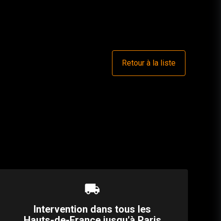
Retour à la liste
local_shipping
Intervention dans tous les
Hauts-de-France jusqu'à Paris