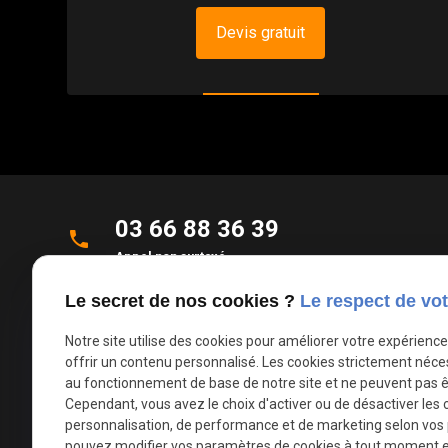
Devis gratuit
03 66 88 36 39
phone
Appel non surtaxé
Le secret de nos cookies ?
Le respect de vot
Parc d'Activités de la Verte Rue
place
Allée des Roseaux
Notre site utilise des cookies pour améliorer votre expérienc
59270 Bailleul
offrir un contenu personnalisé. Les cookies strictement néce
au fonctionnement de base de notre site et ne peuvent pas ê
Cependant, vous avez le choix d'activer ou de désactiver les 
mail
contact@deco-stores.com
personnalisation, de performance et de marketing selon vos
pouvez modifier vos paramètres de cookies à tout moment en 