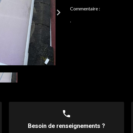
Commentaire :
.
phone
Besoin de renseignements ?