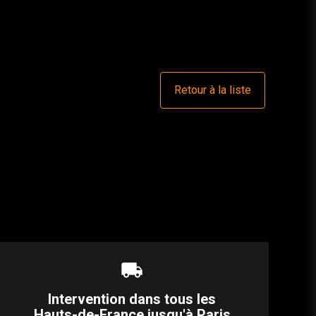
Retour à la liste
local_shipping
Intervention dans tous les
Hauts-de-France jusqu'à Paris