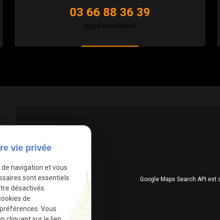
03 66 88 36 39
Appel non surtaxé
re vie privée
e de navigation et vous
ssaires sont essentiels
Google Maps Search API est 
tre désactivés.
cookies de
 préférences. Vous
cliquant sur le lien