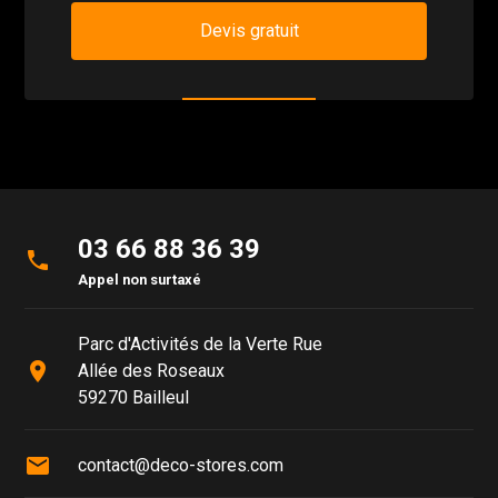
Devis gratuit
03 66 88 36 39
phone
Appel non surtaxé
Parc d'Activités de la Verte Rue
place
Allée des Roseaux
59270 Bailleul
mail
contact@deco-stores.com