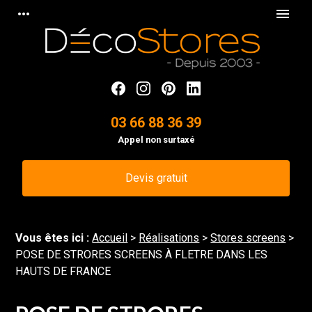
Panneau de gestion des cookies
more_horiz
menu
03 66 88 36 39
Appel non surtaxé
Devis gratuit
Vous êtes ici :
Accueil
>
Réalisations
>
Stores screens
>
POSE DE STRORES SCREENS À FLETRE DANS LES
HAUTS DE FRANCE