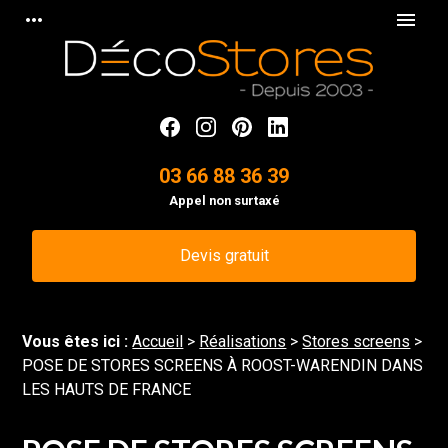
Panneau de gestion des cookies
more_horiz
menu
03 66 88 36 39
Appel non surtaxé
Devis gratuit
Vous êtes ici :
Accueil
>
Réalisations
>
Stores screens
>
POSE DE STORES SCREENS À ROOST-WARENDIN DANS
LES HAUTS DE FRANCE