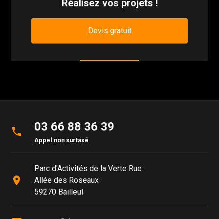
Réalisez vos projets !
Devis gratuit
03 66 88 36 39
phone
Appel non surtaxé
Parc d'Activités de la Verte Rue
place
Allée des Roseaux
59270 Bailleul