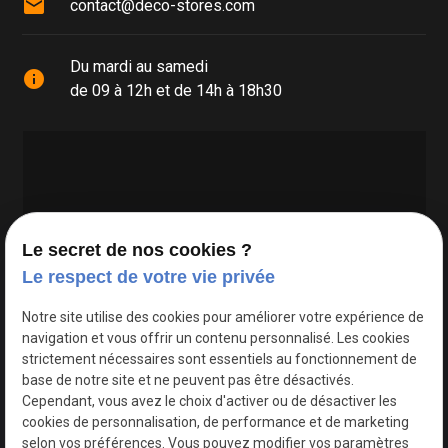
mail
contact@deco-stores.com
Du mardi au samedi
info
de 09 à 12h et de 14h à 18h30
Le secret de nos cookies ?
Le respect de votre vie privée
Google Maps Search API est désactivé.
Autoriser
Notre site utilise des cookies pour améliorer votre expérience de
navigation et vous offrir un contenu personnalisé. Les cookies
strictement nécessaires sont essentiels au fonctionnement de
base de notre site et ne peuvent pas être désactivés.
Cependant, vous avez le choix d'activer ou de désactiver les
cookies de personnalisation, de performance et de marketing
selon vos préférences. Vous pouvez modifier vos paramètres