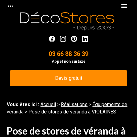
Panneau de gestion des cookies
more_horiz
menu
03 66 88 36 39
Appel non surtaxé
Devis gratuit
Vous êtes ici :
Accueil
>
Réalisations
>
Équipements de
véranda
>
Pose de stores de véranda à VIOLAINES
Pose de stores de véranda à