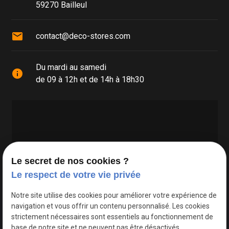
59270 Bailleul
mail
contact@deco-stores.com
Du mardi au samedi
info
de 09 à 12h et de 14h à 18h30
Le secret de nos cookies ?
Le respect de votre vie privée
Google Maps Search API est désactivé.
Autoriser
Notre site utilise des cookies pour améliorer votre expérience de
navigation et vous offrir un contenu personnalisé. Les cookies
strictement nécessaires sont essentiels au fonctionnement de
base de notre site et ne peuvent pas être désactivés.