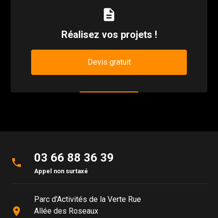
description
Réalisez vos projets !
Devis gratuit
03 66 88 36 39
phone
Appel non surtaxé
Parc d'Activités de la Verte Rue
place
Allée des Roseaux