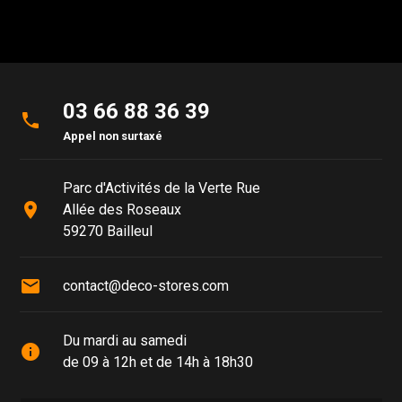
03 66 88 36 39
phone
Appel non surtaxé
Parc d'Activités de la Verte Rue
place
Allée des Roseaux
59270 Bailleul
mail
contact@deco-stores.com
Du mardi au samedi
info
de 09 à 12h et de 14h à 18h30