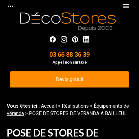
Panneau de gestion des cookies
more_horiz
menu
03 66 88 36 39
Appel non surtaxé
Devis gratuit
Vous êtes ici :
Accueil
>
Réalisations
>
Équipements de
véranda
>
POSE DE STORES DE VERANDA A BAILLEUL
POSE DE STORES DE