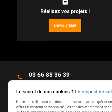
description
Réalisez vos projets !
Devis gratuit
03 66 88 36 39
phone
Appel non surtaxé
Le secret de nos cookies ?
Le respect de vot
Parc d'Activités de la Verte Rue
place
Allée des Roseaux
Notre site utilise des cookies pour améliorer votre expérienc
offrir un contenu personnalisé. Les cookies strictement néce
59270 Bailleul