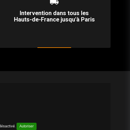
local_shipping
Intervention dans tous les
Hauts-de-France jusqu'à Paris
désactivé.
Autoriser