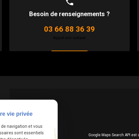
phone
Besoin de renseignements ?
03 66 88 36 39
Appel non surtaxé
re vie privée
e de navigation et vous
ssaires sont essentiels
Google Maps Search API est 