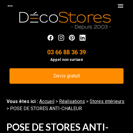
Panneau de gestion des cookies
more_horiz
menu
03 66 88 36 39
Appel non surtaxé
Devis gratuit
Vous êtes ici :
Accueil
>
Réalisations
>
Stores intérieurs
>
POSE DE STORES ANTI-CHALEUR
POSE DE STORES ANTI-