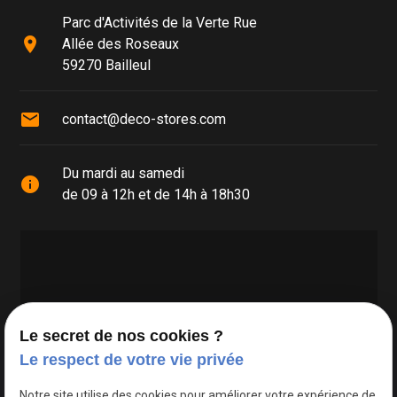
Parc d'Activités de la Verte Rue
place
Allée des Roseaux
59270 Bailleul
mail
contact@deco-stores.com
Du mardi au samedi
info
de 09 à 12h et de 14h à 18h30
Le secret de nos cookies ?
Le respect de votre vie privée
Google Maps Search API est désactivé.
Autoriser
Notre site utilise des cookies pour améliorer votre expérience de