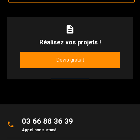
description
Réalisez vos projets !
Devis gratuit
03 66 88 36 39
phone
Appel non surtaxé