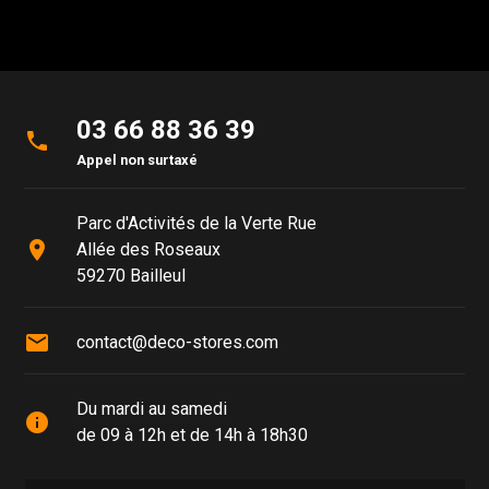
03 66 88 36 39
phone
Appel non surtaxé
Parc d'Activités de la Verte Rue
place
Allée des Roseaux
59270 Bailleul
mail
contact@deco-stores.com
Du mardi au samedi
info
de 09 à 12h et de 14h à 18h30