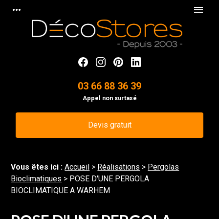
Panneau de gestion des cookies
more_horiz
menu
03 66 88 36 39
Appel non surtaxé
Devis gratuit
Vous êtes ici :
Accueil
>
Réalisations
>
Pergolas
Bioclimatiques
>
POSE D'UNE PERGOLA
BIOCLIMATIQUE A WARHEM