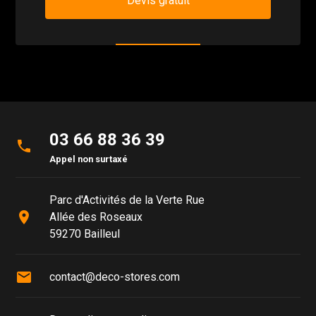
Devis gratuit
03 66 88 36 39
phone
Appel non surtaxé
Parc d'Activités de la Verte Rue
place
Allée des Roseaux
59270 Bailleul
mail
contact@deco-stores.com