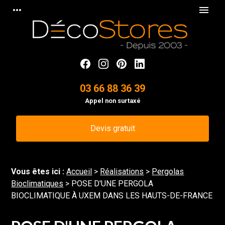
Panneau de gestion des cookies
more_horiz
menu
03 66 88 36 39
Appel non surtaxé
Devis gratuit
Vous êtes ici :
Accueil
>
Réalisations
>
Pergolas
Bioclimatiques
>
POSE D'UNE PERGOLA
BIOCLIMATIQUE À UXEM DANS LES HAUTS-DE-FRANCE