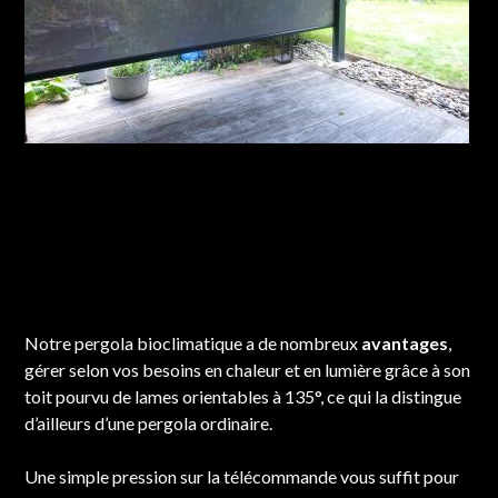
Encore un bel accomplissement d'une pergola
bioclimatique Déco Stores chez un client situé à
Laventie, Hauts-de-France. Quelles sont les
caractéristiques des pergolas bioclimatiques ? Les
pergolas bioclimatiques empêchent-elles l'accès à la
luminosité
Notre pergola bioclimatique a de nombreux
avantages
,
gérer selon vos besoins en chaleur et en lumière grâce à son
toit pourvu de lames orientables à 135°, ce qui la distingue
d’ailleurs d’une pergola ordinaire.
Une simple pression sur la télécommande vous suffit pour