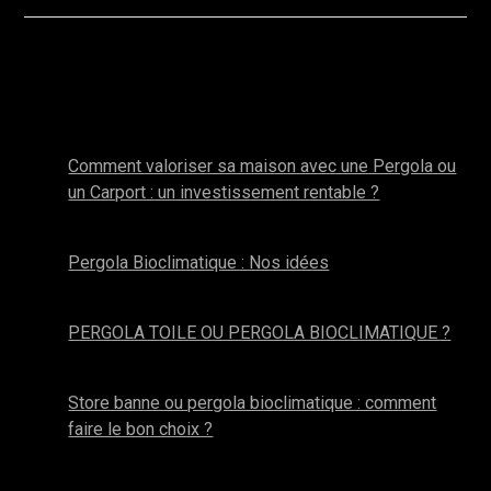
Autres actualités de la catégorie : Pergola
Bioclimatique
janvier 2026
Comment valoriser sa maison avec une Pergola ou
un Carport : un investissement rentable ?
novembre 2025
Pergola Bioclimatique : Nos idées
octobre 2025
PERGOLA TOILE OU PERGOLA BIOCLIMATIQUE ?
avril 2025
Store banne ou pergola bioclimatique : comment
faire le bon choix ?
mars 2024