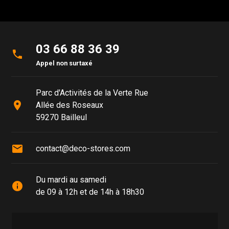
03 66 88 36 39
phone
Appel non surtaxé
Parc d'Activités de la Verte Rue
place
Allée des Roseaux
59270 Bailleul
mail
contact@deco-stores.com
Du mardi au samedi
info
de 09 à 12h et de 14h à 18h30