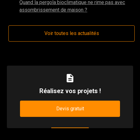
Quand la pergola bioclimatique ne rime pas avec
assombrissement de maison ?
Voir toutes les actualités
description
Réalisez vos projets !
Devis gratuit