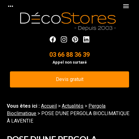
Panneau de gestion des cookies
more_horiz
menu
03 66 88 36 39
Appel non surtaxé
Devis gratuit
Vous êtes ici :
Accueil
>
Actualités
>
Pergola
Bioclimatique
> POSE D'UNE PERGOLA BIOCLIMATIQUE
À LAVENTIE