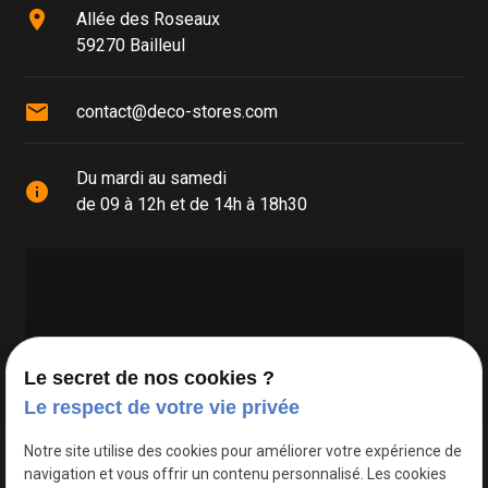
place
Allée des Roseaux
59270 Bailleul
mail
contact@deco-stores.com
Du mardi au samedi
info
de 09 à 12h et de 14h à 18h30
Le secret de nos cookies ?
Le respect de votre vie privée
Google Maps Search API est désactivé.
Autoriser
Notre site utilise des cookies pour améliorer votre expérience de
navigation et vous offrir un contenu personnalisé. Les cookies