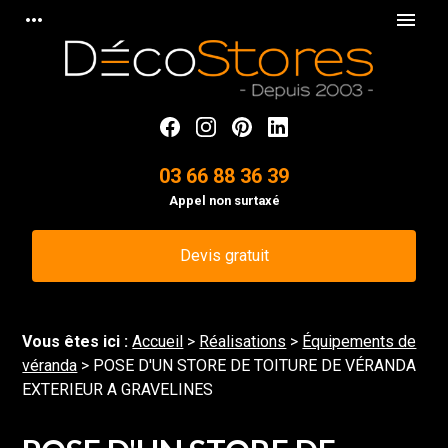
Panneau de gestion des cookies
more_horiz
menu
03 66 88 36 39
Appel non surtaxé
Devis gratuit
Vous êtes ici :
Accueil
>
Réalisations
>
Équipements de
véranda
>
POSE D'UN STORE DE TOITURE DE VÉRANDA
EXTERIEUR A GRAVELINES