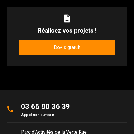
description
Réalisez vos projets !
Devis gratuit
03 66 88 36 39
phone
Appel non surtaxé
Parc d'Activités de la Verte Rue