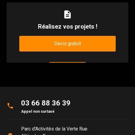
description
Réalisez vos projets !
Devis gratuit
03 66 88 36 39
phone
Appel non surtaxé
Parc d'Activités de la Verte Rue