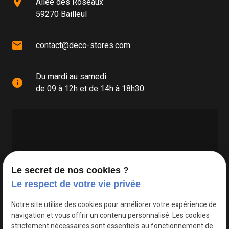
place
Allée des Roseaux
59270 Bailleul
mail
contact@deco-stores.com
Du mardi au samedi
info
de 09 à 12h et de 14h à 18h30
Le secret de nos cookies ?
Le respect de votre vie privée
Google Maps Search API est désactivé.
Autoriser
Notre site utilise des cookies pour améliorer votre expérience de
navigation et vous offrir un contenu personnalisé. Les cookies
strictement nécessaires sont essentiels au fonctionnement de