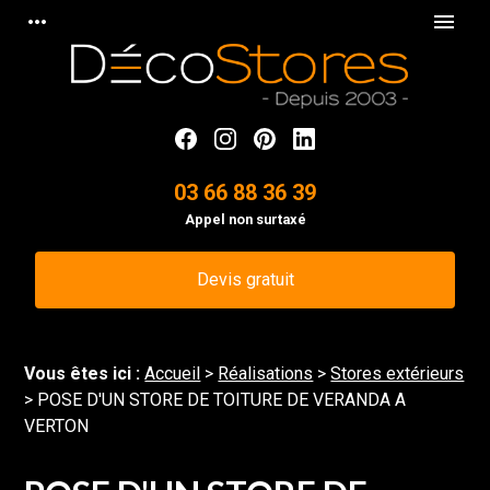
Panneau de gestion des cookies
more_horiz
menu
03 66 88 36 39
Appel non surtaxé
Devis gratuit
Vous êtes ici :
Accueil
>
Réalisations
>
Stores extérieurs
>
POSE D'UN STORE DE TOITURE DE VERANDA A
VERTON